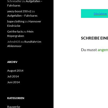
Schreiadler
zu
Aufgefallen –
Fahrbares
yeezy boost 350 v2
zu
Disclaimer
Aufgefallen – Fahrbares
bape clothing
zu
Hannover
Eindrücke
Get the facts
zu
Mein
Röpergraben
SCHREIBE EI
Johnd435
zu
Rundfahrt im
Ahlenmoor
Du musst
angem
ARCHIV
August 2014
Juli 2014
Juni 2014
KATEGORIEN
Bauwerke