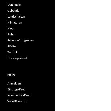
Denkmale
Gebäude
Landschaften
Miniaturen
Moor
Ruhr
Sehenswürdigkeiten
Städte
Technik
Uncategorized
META
Anmelden
Eintrags-Feed
Kommentar-Feed
WordPress.org