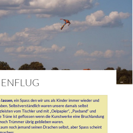
ENFLUG
 lassen
, ein Spass den wir uns als Kinder immer wieder und
ben. Selbstverständlich waren unsere damals selbst
lzleisten vom Tischler und mit „Oelpapier“, „Paxband“ und
 Träne ist geflossen wenn die Kunstwerke eine Bruchlandung
 noch Trümmer übrig geblieben waren.
aum noch jemand seinen Drachen selbst, aber Spass scheint
 machen: