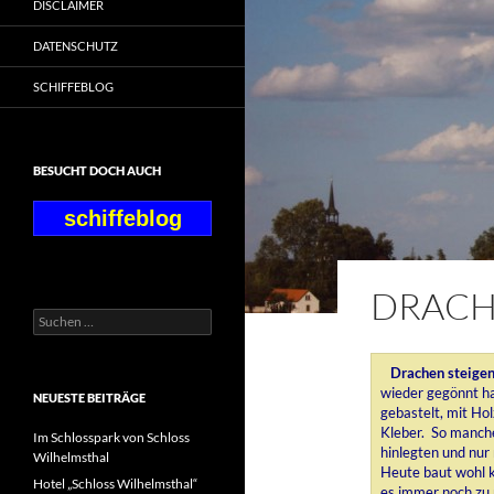
DISCLAIMER
DATENSCHUTZ
SCHIFFEBLOG
BESUCHT DOCH AUCH
schiffeblog
DRACH
Suchen
nach:
Drachen steigen
wieder gegönnt ha
NEUESTE BEITRÄGE
gebastelt, mit Ho
Kleber. So manche
Im Schlosspark von Schloss
hinlegten und nur
Wilhelmsthal
Heute baut wohl k
Hotel „Schloss Wilhelmsthal“
es immer noch zu