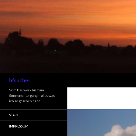
Zum
Inhalt
springen
Suchen
hfsucher
Vom Bauwerk bis zum
Sonnenuntergang – alles was
ich so gesehen habe.
START
IMPRESSUM