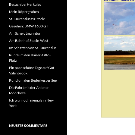
Besuch bei Herkules
Mein Röpergraben
St. Laurentius zu Steele
Gesehen: BMW 1600 GT
Am Scheidtmanntor
Am Bahnhof Steele-West
Im Schatten von St. Laurentius
Rund um den Kaiser-Otto-
Platz
Ein paar schöne Tage auf Gut
Valenbrook
Rund um den Bederkesaer See
Die Fahrt mit der Ahlener
Moorhexe
Ich war noch niemals in New
York
NEUESTE KOMMENTARE