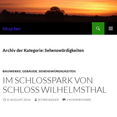
Zum
Inhalt
springen
Suchen
hfsucher
PRIMÄR
MENÜ
Archiv der Kategorie: Sehenswürdigkeiten
BAUWERKE
,
GEBÄUDE
,
SEHENSWÜRDIGKEITEN
IM SCHLOSSPARK VON
SCHLOSS WILHELMSTHAL
8. AUGUST 2014
SCHREIADLER
2 KOMMENTARE