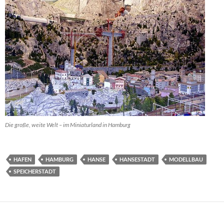
Die große, weite Welt – im Miniaturland in Hamburg
HAFEN
HAMBURG
HANSE
HANSESTADT
MODELLBAU
SPEICHERSTADT