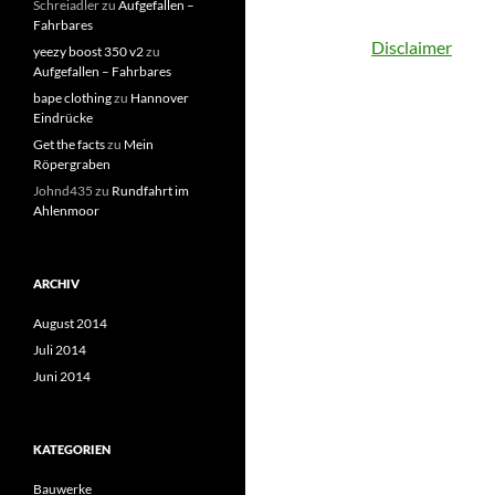
Schreiadler
zu
Aufgefallen –
Fahrbares
Disclaimer
yeezy boost 350 v2
zu
Aufgefallen – Fahrbares
bape clothing
zu
Hannover
Eindrücke
Get the facts
zu
Mein
Röpergraben
Johnd435
zu
Rundfahrt im
Ahlenmoor
ARCHIV
August 2014
Juli 2014
Juni 2014
KATEGORIEN
Bauwerke