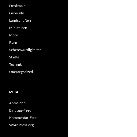
Denkmale
Gebäude
Landschaften
Miniaturen
Moor
Ruhr
Sehenswürdigkeiten
Städte
Technik
Uncategorized
META
Anmelden
Eintrags-Feed
Kommentar-Feed
WordPress.org