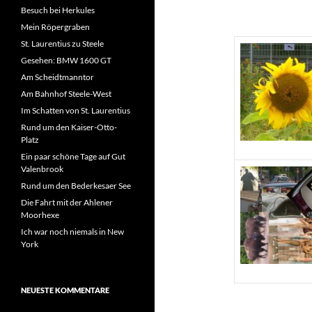
Besuch bei Herkules
Mein Röpergraben
St. Laurentius zu Steele
Gesehen: BMW 1600 GT
Am Scheidtmanntor
Am Bahnhof Steele-West
Im Schatten von St. Laurentius
Rund um den Kaiser-Otto-
Platz
Ein paar schöne Tage auf Gut
Valenbrook
Rund um den Bederkesaer See
Die Fahrt mit der Ahlener
Moorhexe
Ich war noch niemals in New
York
NEUESTE KOMMENTARE