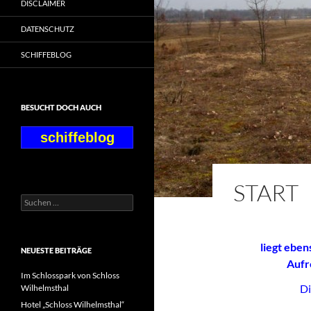
DISCLAIMER
DATENSCHUTZ
SCHIFFEBLOG
BESUCHT DOCH AUCH
schiffeblog
START
Suchen
nach:
liegt eben
NEUESTE BEITRÄGE
Aufr
Im Schlosspark von Schloss
Di
Wilhelmsthal
Hotel „Schloss Wilhelmsthal“